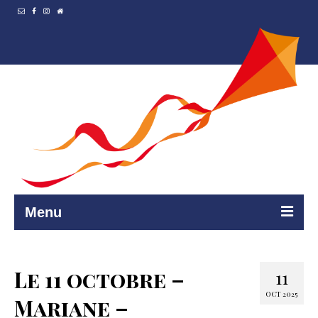
Menu
Accueil
Le 11 octobre –
11
Resto et…
OCT 2025
Mariane –
Programmation