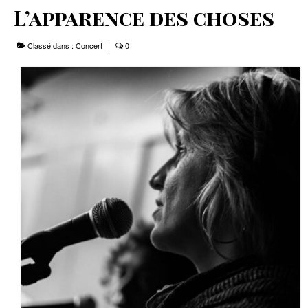
L’apparence des choses
Le Projet
Classé dans :
Concert
|
0
Infos Pratiques