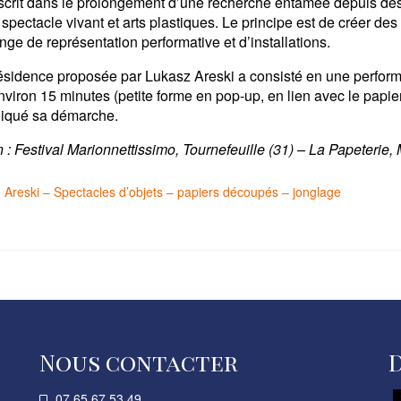
nscrit dans le prolongement d’une recherche entamée depuis de
e spectacle vivant et arts plastiques. Le principe est de créer d
ge de représentation performative et d’installations.
résidence proposée par Lukasz Areski a consisté en une perfor
nviron 15 minutes (petite forme en pop-up, en lien avec le papi
pliqué sa démarche.
 : Festival Marionnettissimo, Tournefeuille (31) – La Papeterie,
Areski – Spectacles d’objets – papiers découpés – jonglage
Nous contacter
07 65 67 53 49­