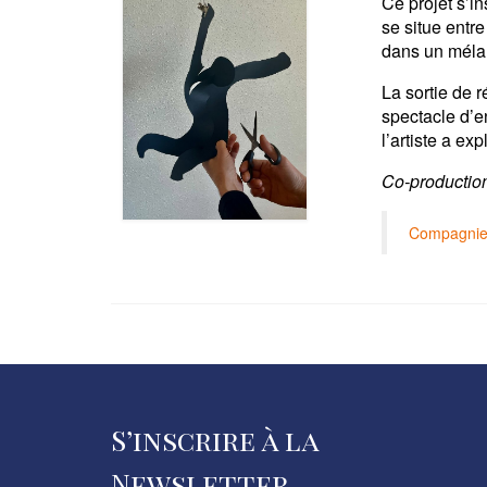
Ce projet s’i
se situe entr
dans un mélan
La sortie de 
spectacle d’e
l’artiste a ex
Co-production
Compagnie 
S’inscrire à la
Newsletter