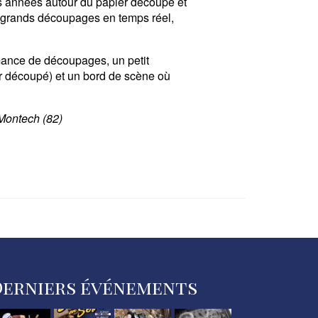
s années autour du papier découpé et
es grands découpages en temps réel,
mance de découpages, un petit
er découpé) et un bord de scène où
 Montech (82)
Derniers événements