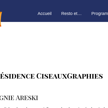
Accueil
Resto et…
Program
 résidence CiseauxGraphies
nie Areski