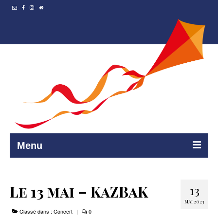
Menu
Accueil
Le 13 mai – KaZBaK
13
Resto et…
MAI 2023
Classé dans :
Programmation
Concert
|
0