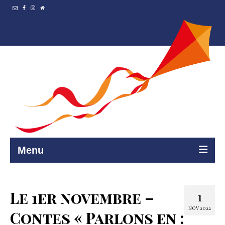
Menu
Accueil
Le 1er novembre –
1
Resto et…
NOV 2022
Contes « Parlons en :
Programmation