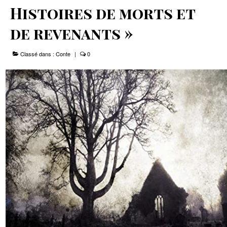
Histoires de morts et
Le Projet
de revenants »
Infos Pratiques
Classé dans :
Conte
|
0