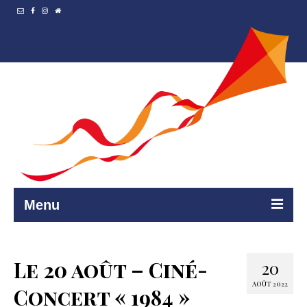
Menu
Accueil
Le 20 août – Ciné-
20
Resto et…
AOÛT 2022
Concert « 1984 »
Programmation