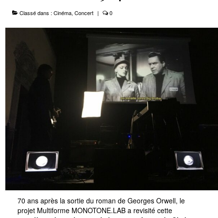
Classé dans :
Cinéma
,
Concert
|
0
Le Projet
Infos Pratiques
70 ans après la sortie du roman de Georges Orwell, le
projet Multiforme MONOTONE.LAB a revisité cette