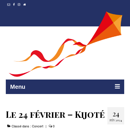
Menu
Accueil
Le 24 février – Kijoté
24
Resto et…
FÉV 2024
Classé dans :
Programmation
Concert
|
0