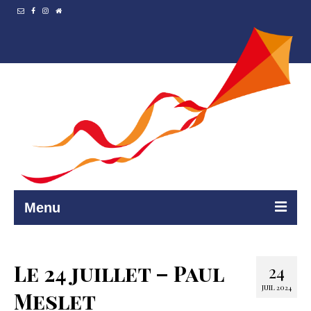
Menu
Accueil
Le 24 juillet – Paul
24
Resto et…
JUIL 2024
Meslet
Programmation