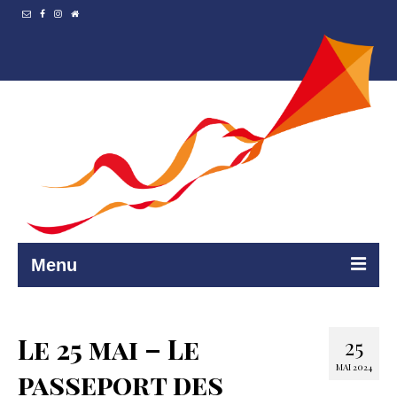
Menu
Accueil
Le 25 mai – Le
25
Resto et…
MAI 2024
passeport des
Programmation