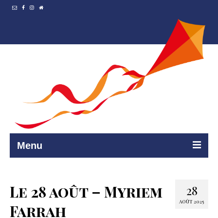
Menu
Accueil
Le 28 août – Myriem
28
Resto et…
AOÛT 2025
Farrah
Programmation