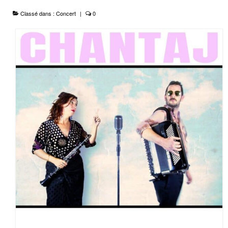
Classé dans :
Concert
|
0
Le Projet
Infos Pratiques