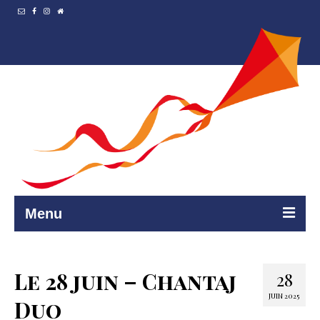
Menu
Accueil
Le 28 juin – Chantaj
28
Resto et…
JUIN 2025
Duo
Programmation