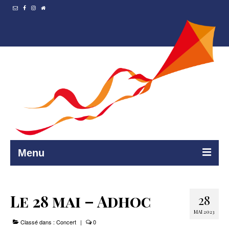
Menu
Accueil
Le 28 mai – Adhoc
28
Resto et…
MAI 2023
Classé dans :
Programmation
Concert
|
0