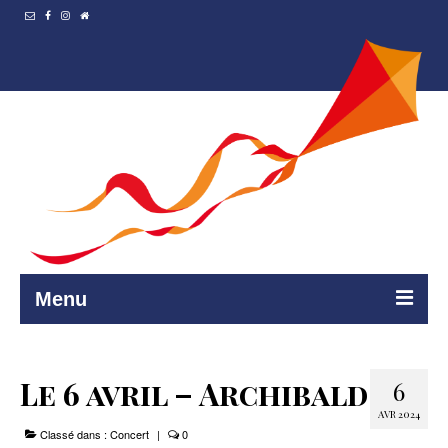
Menu
Accueil
Le 6 avril – Archibald
6
Resto et…
AVR 2024
Classé dans :
Programmation
Concert
|
0