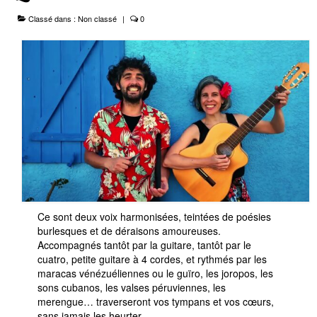
Classé dans :
Non classé
|
0
Le Projet
Infos Pratiques
Ce sont deux voix harmonisées, teintées de poésies
burlesques et de déraisons amoureuses.
Accompagnés tantôt par la guitare, tantôt par le
cuatro, petite guitare à 4 cordes, et rythmés par les
maracas vénézuéliennes ou le guïro, les joropos, les
sons cubanos, les valses péruviennes, les
merengue… traverseront vos tympans et vos cœurs,
sans jamais les heurter.