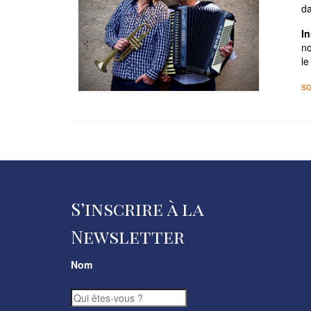
d
In
no
le
so
S’inscrire à la
Newsletter
Nom