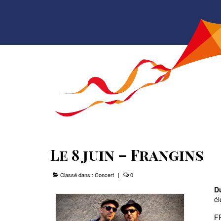
Le 8 juin – Frangins
Classé dans :
Concert
|
0
D
él
FR