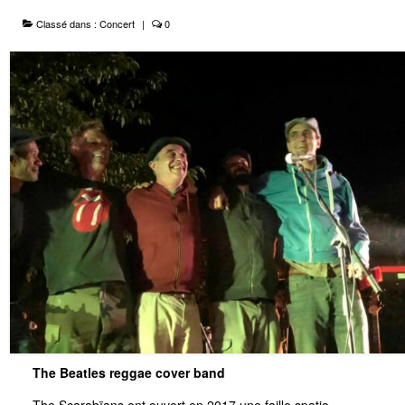
Classé dans :
Concert
|
0
Le Projet
Infos Pratiques
The Beatles reggae cover band