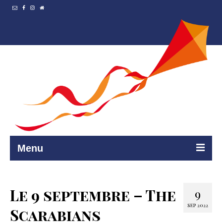
Menu
Accueil
Le 9 septembre – The
9
Resto et…
SEP 2022
Scarabians
Programmation