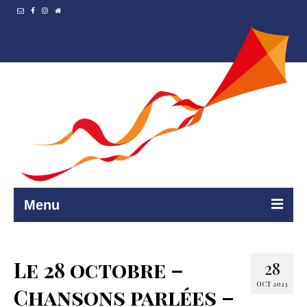
Menu
Accueil
Le 28 octobre –
28
Resto et…
OCT 2023
Chansons parlées –
Programmation