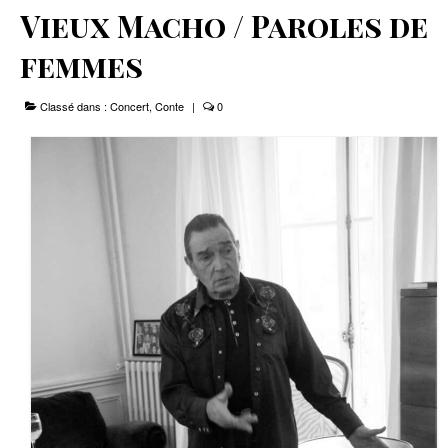
Vieux Macho / Paroles de
Le Projet
femmes
Infos Pratiques
Classé dans :
Concert
,
Conte
|
0