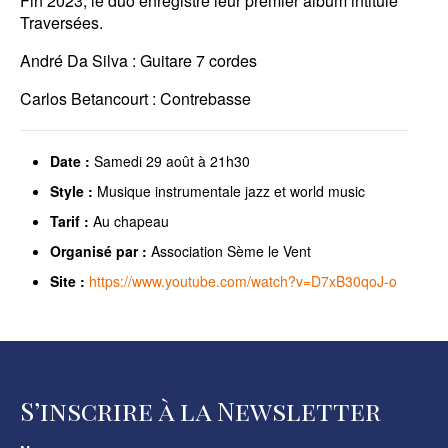
Fin 2023, le duo enregistre leur premier album intitulé
Traversées.
André Da Silva : Guitare 7 cordes
Carlos Betancourt : Contrebasse
Date :
Samedi 29 août à 21h30
Style :
Musique instrumentale jazz et world music
Tarif :
Au chapeau
Organisé par :
Association Sème le Vent
Site :
https://www.youtube.com/watch?v=D7xB30qoJ-o
S’inscrire à la Newsletter