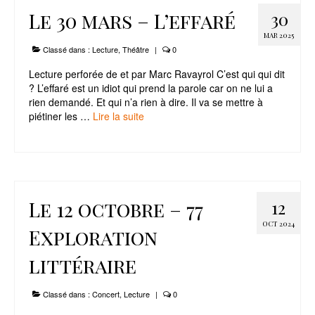
Le 30 mars – L’effaré
30
Le Projet
MAR 2025
Infos Pratiques
Classé dans :
Lecture
,
Théâtre
|
0
Lecture perforée de et par Marc Ravayrol C’est qui qui dit
? L’effaré est un idiot qui prend la parole car on ne lui a
rien demandé. Et qui n’a rien à dire. Il va se mettre à
piétiner les …
Lire la suite­­
Le 12 octobre – 77
12
OCT 2024
Exploration
littéraire
Classé dans :
Concert
,
Lecture
|
0