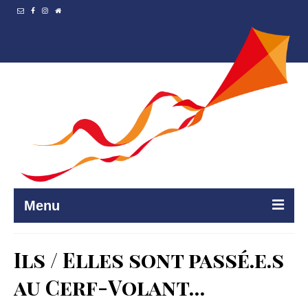
Menu
Accueil
Ils / Elles sont passé.e.s
Resto et…
au Cerf-Volant…
Programmation