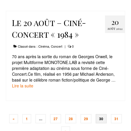
Le 20 août – Ciné-
20
AOÛT 2022
Concert « 1984 »
Classé dans :
Cinéma
,
Concert
|
0
70 ans après la sortie du roman de Georges Orwell, le
projet Multiforme MONOTONE.LAB a revisité cette
première adaptation au cinéma sous forme de Ciné-
Concert.Ce film, réalisé en 1956 par Michael Anderson,
basé sur le célèbre roman fiction/politique de George …
Lire la suite­­
Pagination
«
1
…
27
28
29
30
31
des
»