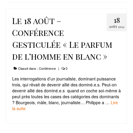
Le Projet
Le 18 août –
18
Infos Pratiques
AOÛT 2022
Conférence
Gesticulée « Le parfum
de l’homme en blanc »
Classé dans :
Conférence
|
0
Les interrogations d’un journaliste, dominant puissance
trois, qui rêvait de devenir allié des dominé.e.s. Peut-on
devenir allié des dominé.e.s quand on coche soi-même à
peut près toutes les cases des catégories des dominants
? Bourgeois, mâle, blanc, journaliste… Philippe a …
Lire
la suite­­