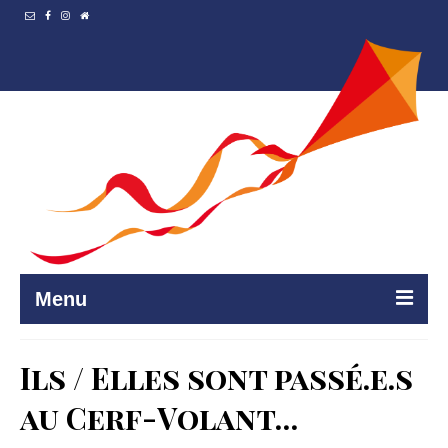
Menu
Accueil
Ils / Elles sont passé.e.s
Resto et…
au Cerf-Volant…
Programmation