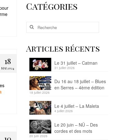
Catégories
 pour
orme
Rechercher
:
Articles récents
18
Le 31 juillet – Catman
31 juillet 2026
MAI 2024
Du 16 au 18 juillet – Blues
res
en Serres – 4ème édition
a
18 juillet 2026
Le 4 juillet – La Maleta
4 juillet 2026
Le 20 juin – NÜ – Des
cordes et des mots
10
20 juin 2026