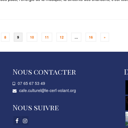
8
9
10
11
12
…
16
»
Nous contacter
07 65 67 53 49­
cafe.culturel@le-cerf-volant.org
Nous suivre