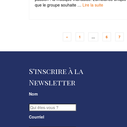
que le groupe souhaite …
Lire la suite­­
Pagination
«
1
…
6
7
des
publications
S’inscrire à la
Newsletter
Nom
Courriel