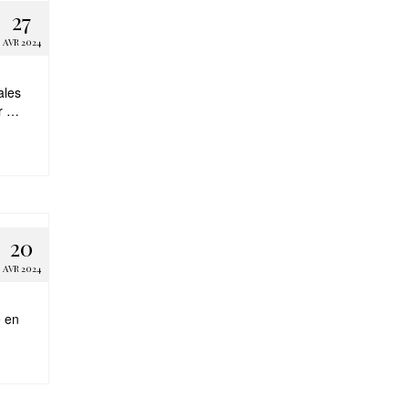
27
AVR 2024
ales
er …
20
AVR 2024
e en