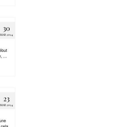
30
MAR 2024
ébut
ée, …
23
MAR 2024
 une
 cela