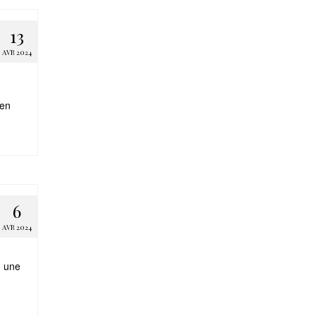
13
AVR 2024
 en
6
AVR 2024
, une