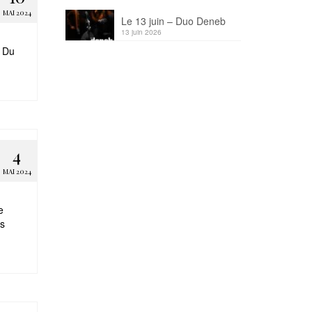
MAI 2024
Le 13 juin – Duo Deneb
13 juin 2026
. Du
4
MAI 2024
e
rs