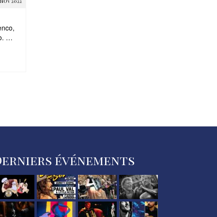
NOV 2022
enco,
co. …
Derniers événements