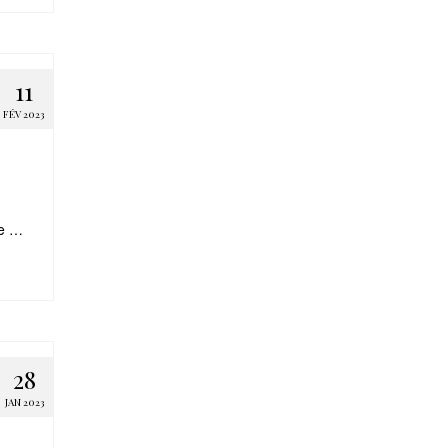
11
FÉV 2023
le …
28
JAN 2023