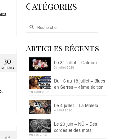
Catégories
nica
Rechercher
:
Articles récents
30
Le 31 juillet – Catman
31 juillet 2026
AVR 2023
Du 16 au 18 juillet – Blues
en Serres – 4ème édition
p,
18 juillet 2026
Le 4 juillet – La Maleta
4 juillet 2026
Le 20 juin – NÜ – Des
cordes et des mots
15
20 juin 2026