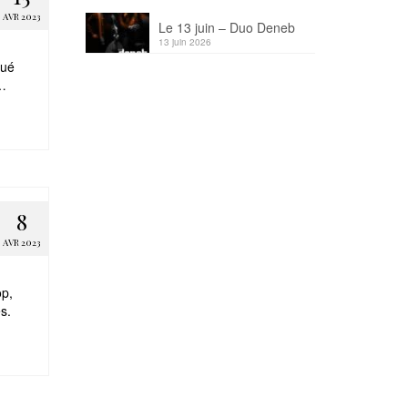
AVR 2023
Le 13 juin – Duo Deneb
13 juin 2026
oué
 …
8
AVR 2023
op,
s.