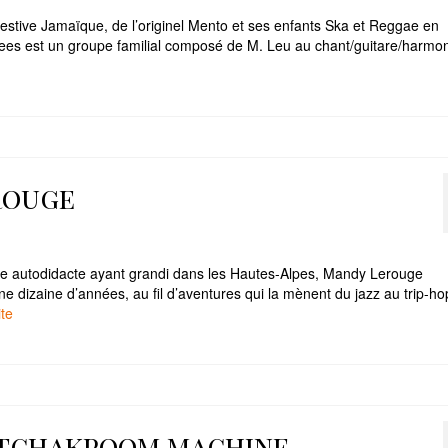
estive Jamaïque, de l’originel Mento et ses enfants Ska et Reggae en
kees est un groupe familial composé de M. Leu au chant/guitare/harmo
erouge
se autodidacte ayant grandi dans les Hautes-Alpes, Mandy Lerouge
 dizaine d’années, au fil d’aventures qui la mènent du jazz au trip-ho
e­­
sa tchakpoom machine