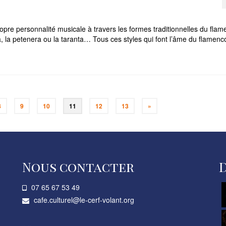
pre personnalité musicale à travers les formes traditionnelles du flam
ía, la petenera ou la taranta… Tous ces styles qui font l’âme du flamen
8
9
10
11
12
13
»
Nous contacter
07 65 67 53 49­
cafe.culturel@le-cerf-volant.org