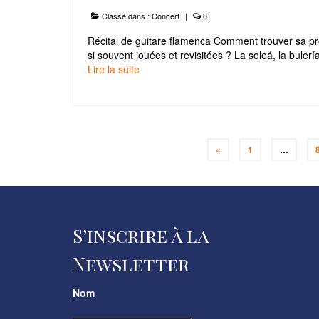
Classé dans :
Concert
|
0
Récital de guitare flamenca Comment trouver sa pro
si souvent jouées et revisitées ? La soleá, la buler
Lire la suite­­
Pagination
«
1
…
des
publications
S’inscrire à la
Newsletter
Nom