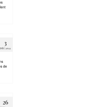
es
lent
3
DÉC 2022
ans
es de
26